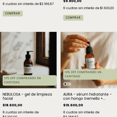
$9.800,00
6
cuotas sin interés de
$3.166,67
6
cuotas sin interés de
$1.633,33
COMPRAR
10% OFF COMPRANDO EN
CANTIDAD
10% OFF COMPRANDO EN
CANTIDAD
NEBULOSA - gel de limpieza
AURA - sérum hidratante -
facial
con hongo tremella +
antioxidantes
$18.600,00
$19.600,00
6
cuotas sin interés de
6
cuotas sin interés de
$3.100,00
$3.266,67