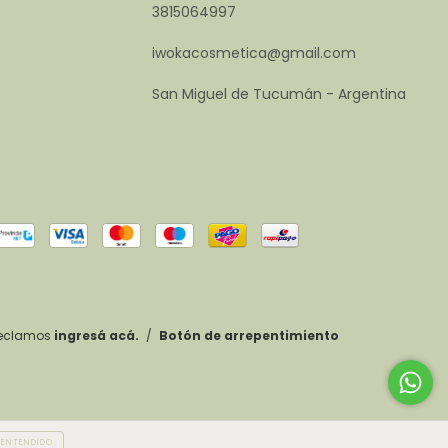
3815064997
iwokacosmetica@gmail.com
San Miguel de Tucumán - Argentina
reclamos
ingresá acá.
/
Botón de arrepentimiento
ENTENDIDO