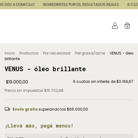
INGREDIENTES PUROS, RESULTADOS REALES
6 CUOTAS SIN INTERÉS //E
0
Inicio
.
Productos
.
Por necesidad
.
Piel grasa/acne
.
VENUS - óleo
brillante
VENUS - óleo brillante
$19.000,00
6
cuotas sin interés de
$3.166,67
Precio sin impuestos
$15.702,48
Envío gratis
superando los
$65.000,00
¡Llevá más, pagá menos!