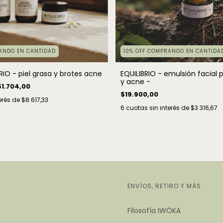
ANDO EN CANTIDAD
10% OFF COMPRANDO EN CANTIDA
RIO - piel grasa y brotes acne
EQUILIBRIO - emulsión facial p
y acne -
1.704,00
$19.900,00
erés de
$8.617,33
6
cuotas sin interés de
$3.316,67
ENVÍOS, RETIRO Y MÁS
Filosofía IWÖKA