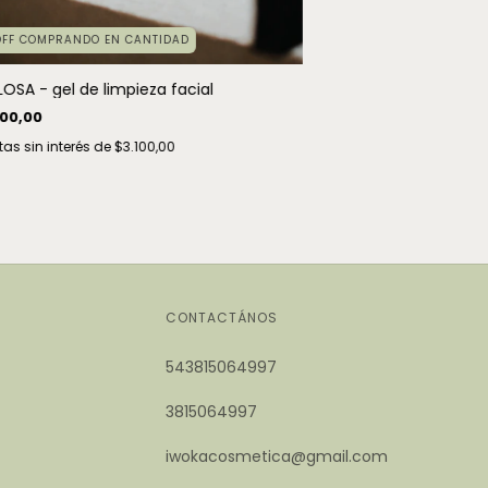
OFF COMPRANDO EN CANTIDAD
OSA - gel de limpieza facial
600,00
as sin interés de
$3.100,00
CONTACTÁNOS
543815064997
3815064997
iwokacosmetica@gmail.com