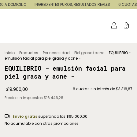
LIO
INGREDIENTES PUROS, RESULTADOS REALES
6 CUOTAS SIN INTERÉS
0
Inicio
.
Productos
.
Por necesidad
.
Piel grasa/acne
.
EQUILIBRIO -
emulsión facial para piel grasa y acne -
EQUILIBRIO - emulsión facial para
piel grasa y acne -
$19.900,00
6
cuotas sin interés de
$3.316,67
Precio sin impuestos
$16.446,28
Envío gratis
superando los
$65.000,00
No acumulable con otras promociones