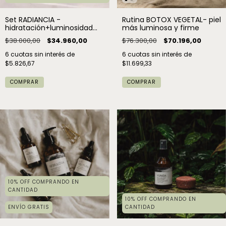
Set RADIANCIA -
Rutina BOTOX VEGETAL- piel
hidratación+luminosidad
más luminosa y firme
natural
$38.000,00
$34.960,00
$76.300,00
$70.196,00
6
cuotas sin interés de
6
cuotas sin interés de
$5.826,67
$11.699,33
10% OFF COMPRANDO EN
CANTIDAD
10% OFF COMPRANDO EN
ENVÍO GRATIS
CANTIDAD