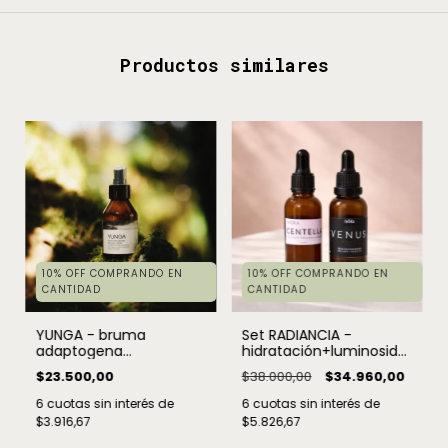
Productos similares
10% OFF COMPRANDO EN
10% OFF COMPRANDO EN
CANTIDAD
CANTIDAD
YUNGA - bruma
Set RADIANCIA -
adaptogena
hidratación+luminosidad
multipropósito
natural
$23.500,00
$38.000,00
$34.960,00
6
cuotas sin interés de
6
cuotas sin interés de
$3.916,67
$5.826,67