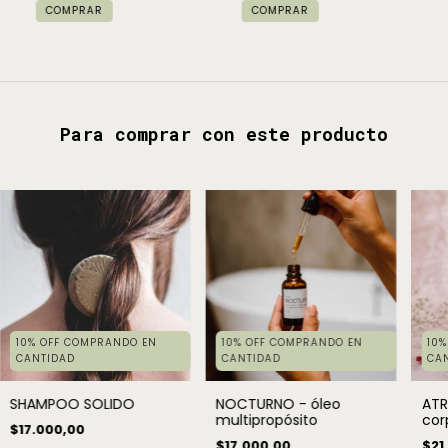
COMPRAR
Para comprar con este producto
10% OFF COMPRANDO EN
10% OFF COMPRANDO EN
10
CANTIDAD
CANTIDAD
CA
SHAMPOO SOLIDO
NOCTURNO - óleo
ATR
multipropósito
cor
$17.000,00
$17.000,00
$21